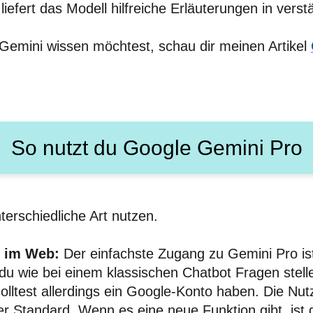
iefert das Modell hilfreiche Erläuterungen in verst
emini wissen möchtest, schau dir meinen Artikel
So nutzt du Google Gemini Pro
erschiedliche Art nutzen.
i im Web:
Der einfachste Zugang zu Gemini Pro is
u wie bei einem klassischen Chatbot Fragen stelle
 solltest allerdings ein Google-Konto haben. Die N
der Standard. Wenn es eine neue Funktion gibt, ist 