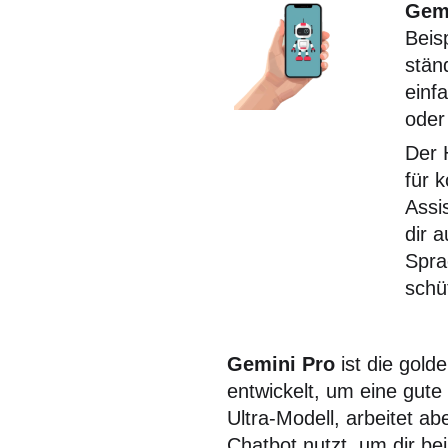
Gem
Beis
stän
einf
oder
Der 
für 
Assi
dir 
Spra
schü
Gemini Pro
ist die gold
entwickelt, um eine gute 
Ultra-Modell, arbeitet ab
Chatbot nutzt, um dir b