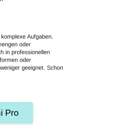
ür komplexe Aufgaben.
nmengen oder
h in professionellen
tformen oder
as weniger geeignet. Schon
i Pro