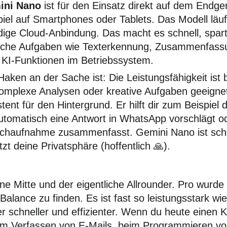
ini Nano
ist für den Einsatz direkt auf dem Endg
piel auf Smartphones oder Tablets. Das Modell läuft
dige Cloud-Anbindung. Das macht es schnell, spart 
ache Aufgaben wie Texterkennung, Zusammenfass
 KI-Funktionen im Betriebssystem.
Haken an der Sache ist: Die Leistungsfähigkeit ist 
komplexe Analysen oder kreative Aufgaben geeignet
stent für den Hintergrund. Er hilft dir zum Beispiel
automatisch eine Antwort in WhatsApp vorschlägt o
chaufnahme zusammenfasst. Gemini Nano ist schn
tzt deine Privatsphäre (hoffentlich 🙏).
ene Mitte und der eigentliche Allrounder. Pro wurde
Balance zu finden. Es ist fast so leistungsstark wi
er schneller und effizienter. Wenn du heute einen K
eim Verfassen von E-Mails, beim Programmieren v