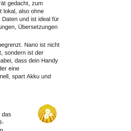
erät gedacht, zum
 lokal, also ohne
Daten und ist ideal für
ungen, Übersetzungen
begrenzt. Nano ist nicht
, sondern ist der
 dabei, dass dein Handy
der eine
ell, spart Akku und
e das
I-
on