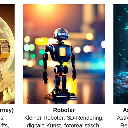
rney)
Roboter
A
s,
Kleiner Roboter, 3D-Rendering,
Astr
ffs,
digitale Kunst, fotorealistisch,
Re