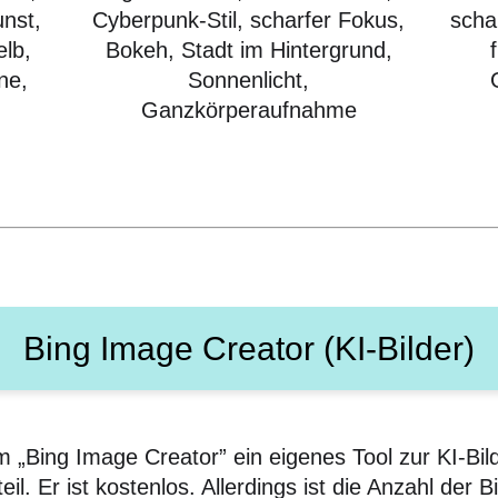
unst,
Cyberpunk-Stil, scharfer Fokus,
scha
elb,
Bokeh, Stadt im Hintergrund,
ne,
Sonnenlicht,
Ganzkörperaufnahme
Bing Image Creator (KI-Bilder)
m „Bing Image Creator” ein eigenes Tool zur KI-Bil
l. Er ist kostenlos. Allerdings ist die Anzahl der B