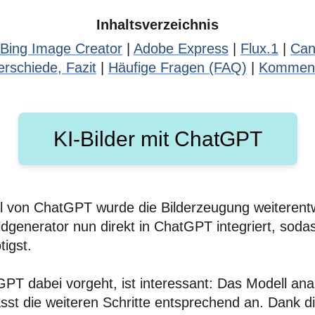
Inhaltsverzeichnis
Bing Image Creator
|
Adobe Express
|
Flux.1
|
Can
erschiede, Fazit
|
Häufige Fragen (FAQ)
|
Kommen
KI-Bilder mit ChatGPT
 von ChatGPT wurde die Bilderzeugung weiterentwi
ildgenerator nun direkt in ChatGPT integriert, soda
igst.
PT dabei vorgeht, ist interessant: Das Modell anal
sst die weiteren Schritte entsprechend an. Dank d