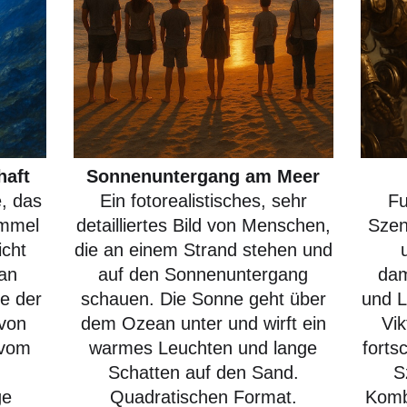
haft
Sonnenuntergang am Meer
, das
Ein fotorealistisches, sehr
Fu
immel
detailliertes Bild von Menschen,
Szen
icht
die an einem Strand stehen und
 an
auf den Sonnenuntergang
dam
de der
schauen. Die Sonne geht über
und L
von
dem Ozean unter und wirft ein
Vik
 vom
warmes Leuchten und lange
forts
.
Schatten auf den Sand.
S
ge
Quadratischen Format.
Komb