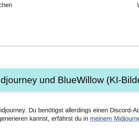
ichen
djourney und BlueWillow (KI-Bild
idjourney. Du benötigst allerdings einen Discord-A
enerieren kannst, erfährst du in
meinem Midjourne