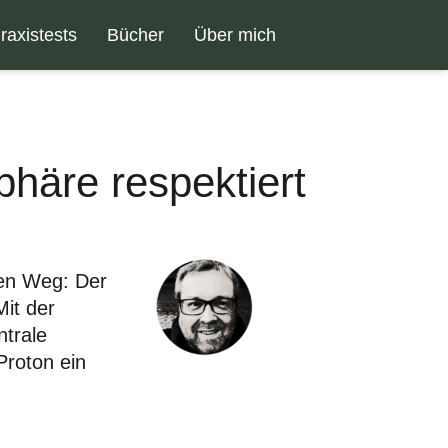
raxistests
Bücher
Über mich
phäre respektiert
ren Weg: Der
Mit der
ntrale
Proton ein