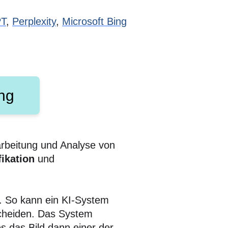
PT
,
Perplexity
,
Microsoft Bing
ng
rarbeitung und Analyse von
fikation
und
lt. So kann ein KI-System
scheiden. Das System
es das Bild dann einer der