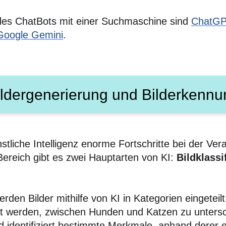
n des ChatBots mit einer Suchmaschine sind
ChatG
Google Gemini
.
ildergenerierung und Bilderkennu
nstliche Intelligenz enorme Fortschritte bei der Ve
Bereich gibt es zwei Hauptarten von KI:
Bildklassi
rden Bilder mithilfe von KI in Kategorien eingetei
iert werden, zwischen Hunden und Katzen zu unter
nd identifiziert bestimmte Merkmale, anhand derer 