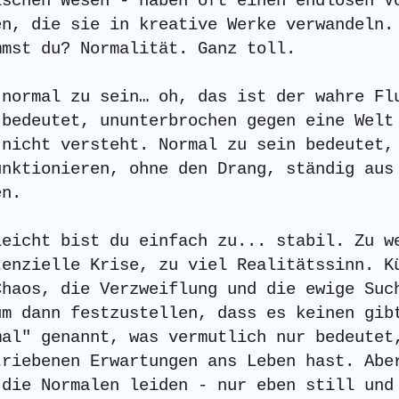
ischen Wesen - haben oft einen endlosen V
en, die sie in kreative Werke verwandeln.
mmst du? Normalität. Ganz toll.
 normal zu sein… oh, das ist der wahre Fl
 bedeutet, ununterbrochen gegen eine Welt
 nicht versteht. Normal zu sein bedeutet,
unktionieren, ohne den Drang, ständig aus
en.
leicht bist du einfach zu... stabil. Zu w
tenzielle Krise, zu viel Realitätssinn. K
Chaos, die Verzweiflung und die ewige Suc
um dann festzustellen, dass es keinen gib
mal" genannt, was vermutlich nur bedeutet
triebenen Erwartungen ans Leben hast. Abe
 die Normalen leiden - nur eben still und