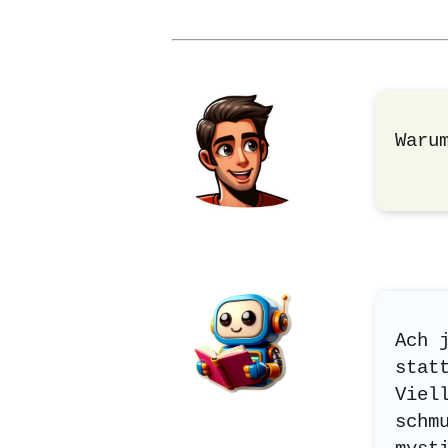
Waru
Ach 
stat
Viel
schm