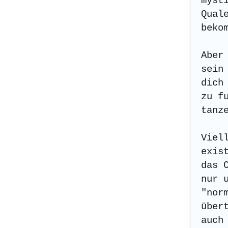
myst
Qual
beko
Aber
sein
dich
zu f
tanz
Viel
exis
das 
nur 
"nor
über
auch