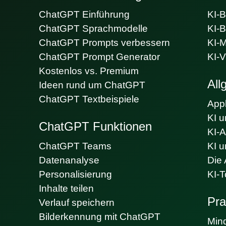
ChatGPT Einführung
KI-B
ChatGPT Sprachmodelle
KI-B
ChatGPT Prompts verbessern
KI-
ChatGPT Prompt Generator
KI-V
Kostenlos vs. Premium
All
Ideen rund um ChatGPT
ChatGPT Textbeispiele
Appl
KI u
ChatGPT Funktionen
KI-
ChatGPT Teams
KI u
Datenanalyse
Die 
Personalisierung
KI-T
Inhalte teilen
Pra
Verlauf speichern
Bilderkennung mit ChatGPT
Min