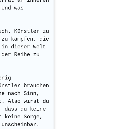
orrat an inneren
 Und was
uch. Künstler zu
 zu kämpfen, die
 in dieser Welt
 der Reihe zu
enig
ünstler brauchen
he nach Sinn,
t. Also wirst du
, dass du keine
r keine Sorge,
 unscheinbar.