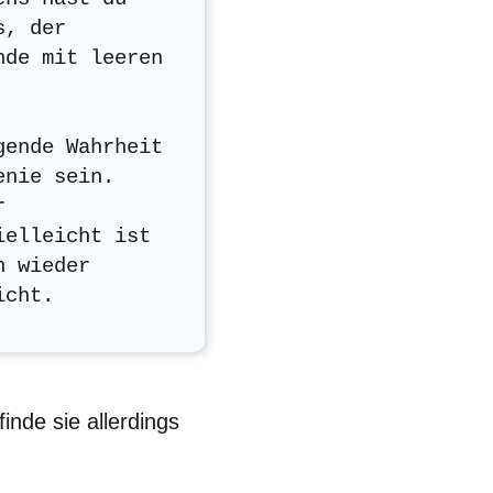
s, der
nde mit leeren
gende Wahrheit
enie sein.
r
ielleicht ist
n wieder
icht.
inde sie allerdings