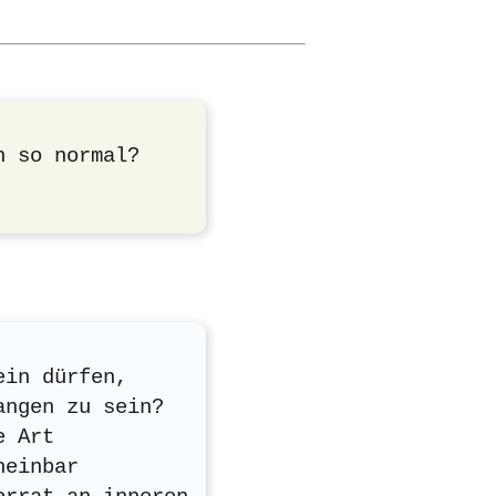
n so normal?
ein dürfen,
angen zu sein?
e Art
heinbar