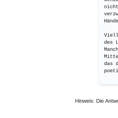
nich
verz
Händ
Viel
des 
Manc
Mitt
das 
poet
Hinweis: Die Antwo