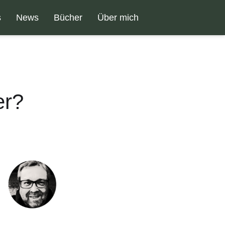
s
News
Bücher
Über mich
er?