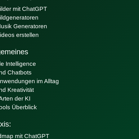
ilder mit ChatGPT
ildgeneratoren
Musik Generatoren
ideos erstellen
gemeines
e Intelligence
nd Chatbots
Anwendungen im Alltag
nd Kreativität
Arten der KI
ools Überblick
xis:
dmap mit ChatGPT