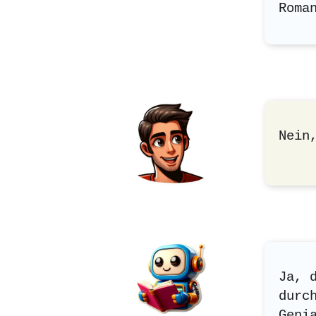
Roma
Nein
Ja, 
durc
Geni