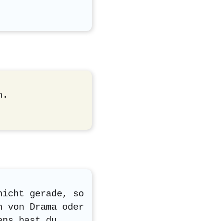
h.
nicht gerade, so
h von Drama oder
ens hast du